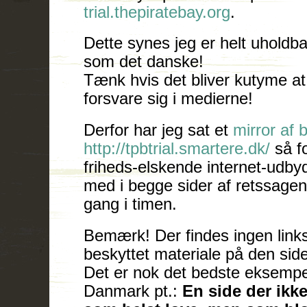
trial.thepiratebay.org
.
Dette synes jeg er helt uholdba
som det danske!
Tænk hvis det bliver kutyme a
forsvare sig i medierne!
Derfor har jeg sat et
mirror af 
http://tpbtrial.smartere.dk/
så fo
friheds-elskende internet-udby
med i begge sider af retssage
gang i timen.
Bemærk! Der findes ingen links 
beskyttet materiale på den side 
Det er nok det bedste eksempel
Danmark pt.:
En side der ikk