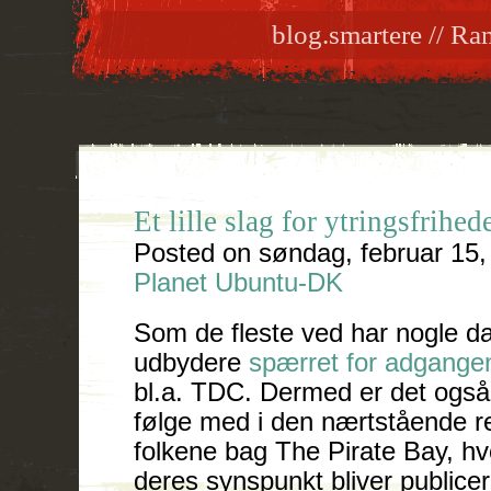
blog.smartere // R
Et lille slag for ytringsfrihed
Posted on
søndag, februar 15,
Planet Ubuntu-DK
Som de fleste ved har nogle da
udbydere
spærret for adgangen
bl.a. TDC. Dermed er det også 
følge med i den nærtstående r
folkene bag The Pirate Bay, hv
deres synspunkt bliver publicer