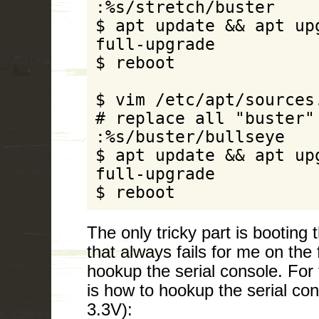
:%s/stretch/buster

$ apt update && apt upg
full-upgrade

$ reboot

$ vim /etc/apt/sources.
# replace all "buster" 
:%s/buster/bullseye

$ apt update && apt upg
full-upgrade

$ reboot
The only tricky part is booting
that always fails for me on the f
hookup the serial console. For 
is how to hookup the serial co
3.3V):