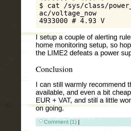
$ cat /sys/class/power
ac/voltage_now 

4933000 # 4.93 V
I setup a couple of alerting rul
home monitoring setup, so hope
the LIME2 defeats a power supply
Conclusion
I can still warmly recommend the
available, and even a bit chea
EUR + VAT, and still a little wo
on going.
Comment (1)
|