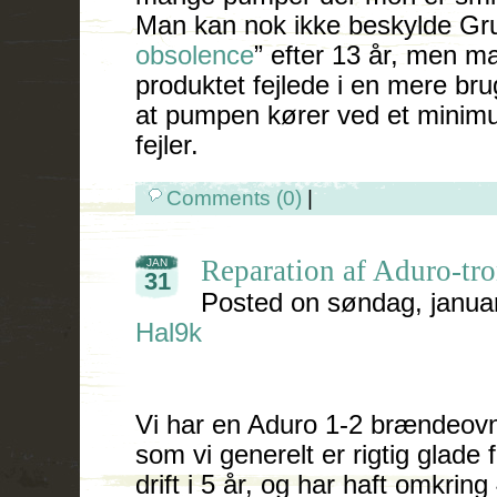
Man kan nok ikke beskylde Gru
obsolence
” efter 13 år, men 
produktet fejlede i en mere brug
at pumpen kører ved et minimu
fejler.
Comments (0)
|
Reparation af Aduro-tro
JAN
31
Posted on
søndag, janua
Hal9k
Vi har en Aduro 1-2 brændeo
som vi generelt er rigtig glade 
drift i 5 år, og har haft omkri