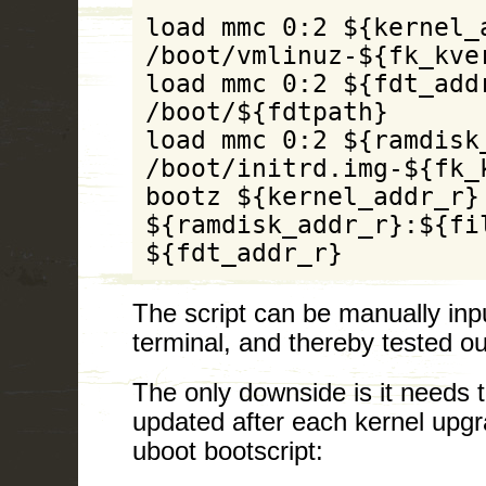
load mmc 0:2 ${kernel_a
/boot/vmlinuz-${fk_kver
load mmc 0:2 ${fdt_addr
/boot/${fdtpath}

load mmc 0:2 ${ramdisk_
/boot/initrd.img-${fk_k
bootz ${kernel_addr_r} 
${ramdisk_addr_r}:${fil
${fdt_addr_r}
The script can be manually inpu
terminal, and thereby tested ou
The only downside is it needs 
updated after each kernel upgr
uboot bootscript: