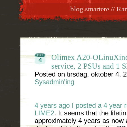
blog.smartere // R
Olimex A20-OLinuXino
OKT
4
service, 2 PSUs and 1 
Posted on
tirsdag, oktober 4, 
Sysadmin'ing
4 years ago I posted a 4 year 
LIME2
. It seems that the lifet
approximately 4 years as now 