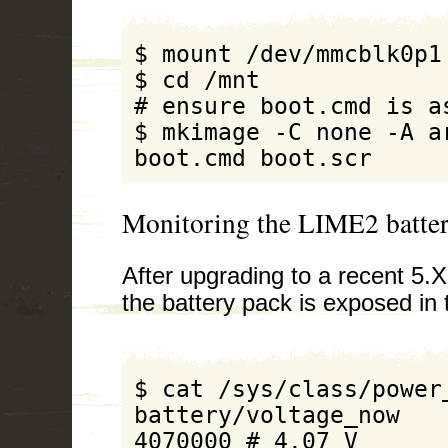
$ mount /dev/mmcblk0p1 
$ cd /mnt

# ensure boot.cmd is as
$ mkimage -C none -A ar
boot.cmd boot.scr
Monitoring the LIME2 batte
After upgrading to a recent 5.X
the battery pack is exposed in 
$ cat /sys/class/power
battery/voltage_now 

4070000 # 4.07 V
