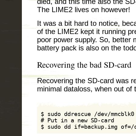
died, and this time also the SD
The LIME2 lives on however!
It was a bit hard to notice, be
of the LIME2 kept it running pr
poor power supply. So, better m
battery pack is also on the todo 
Recovering the bad SD-card
Recovering the SD-card was rel
minimal dataloss, when out of
$ sudo ddrescue /dev/mmcblk0 
# Put in a new SD-card

$ sudo dd if=backup.img of=/