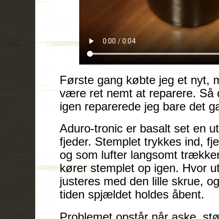
Første gang købte jeg et nyt, m
være ret nemt at reparere. Så
igen reparerede jeg bare det g
Aduro-tronic er basalt set en u
fjeder. Stemplet trykkes ind, f
og som lufter langsomt trækker
kører stemplet op igen. Hvor u
justeres med den lille skrue, o
tiden spjældet holdes åbent.
Problemet opstår når aske, stø