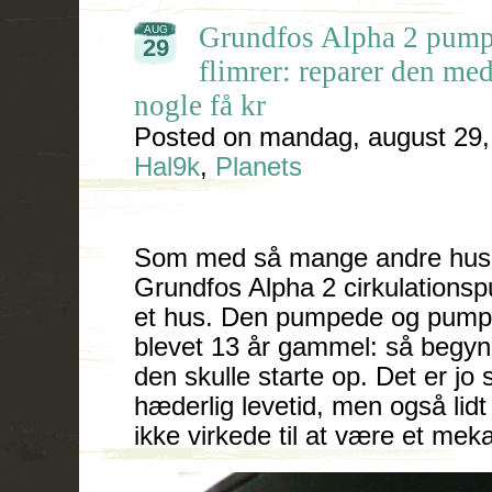
Grundfos Alpha 2 pumpe
AUG
29
flimrer: reparer den med
nogle få kr
Posted on
mandag, august 29,
Hal9k
,
Planets
Som med så mange andre huse 
Grundfos Alpha 2 cirkulations
et hus. Den pumpede og pumped
blevet 13 år gammel: så begynd
den skulle starte op. Det er jo
hæderlig levetid, men også lidt
ikke virkede til at være et mek