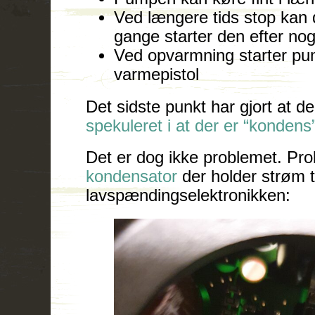
Ved længere tids stop kan 
gange starter den efter nog
Ved opvarmning starter pu
varmepistol
Det sidste punkt har gjort at d
spekuleret i at der er “konden
Det er dog ikke problemet. Pr
kondensator
der holder strøm ti
lavspændingselektronikken: